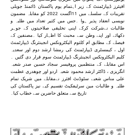
افیئرز ڈیپارٹمنٹ کے زیر اہتمام یوم پاکستان ڈائمنڈ جوبلی
تقریبات کے سلسلے میں 11اگست 2022 کو مقابلہ مضمون
نویسی انعقاد پذیر ہوا ۔جس میں کثیر تعداد میں طلبہ و
طالبات نےشرکت کرکے اپنی تخلیقی صلاحیتوں کے جوہر
دکھائے اور اپنے وطن سے محبت کا اظہار کیا ۔مصنفین کے
فیصلے کے مطابق ام کلثوم الیکٹرونکس انجینئرنگ ڈیپارٹمنٹ
اول ، کیمسٹری ڈیپارٹمنٹ کی رمشا ارشد دوم اور سعدیہ
کلیم الیکٹرونکس انجینئرنگ ڈیپارٹمنٹ سوم قرار دی گئیں ۔
اس مقابلے کے منتظمین پروفیسر سجاد حسین صدر شعبہ
انگریزی ، ڈاکٹر ارشد محمود شعبہ اردو اور چوھدری عظمت
علی مناس شعبے سٹوڈنٹ افئرز نےمقابلے میں شریک تمام
طلبہ و طالبات مین سرٹیفکیٹ تقسیم کیے نیز پاکستان کی
تاریخ سے متعلق حاضرین سے خطاب کیا۔