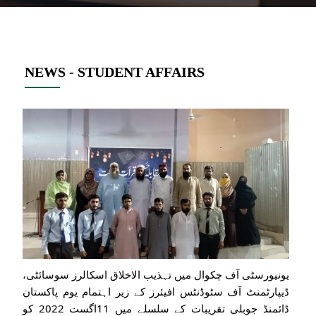
NEWS - STUDENT AFFAIRS
یونیورسٹی آف چکوال میں تہذیب الاخلاق اسکالرز سوسائٹی،
ڈیپارٹمنٹ آف سٹوڈنٹس افیئرز کے زیر اہتمام یوم پاکستان
ڈائمنڈ جوبلی تقریبات کے سلسلے میں 11اگست 2022 کو