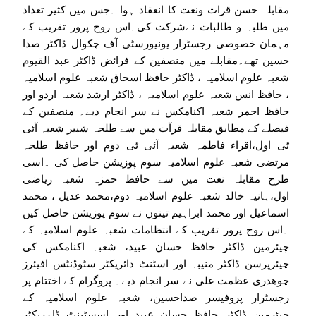
مقابلہ حسن قرات ونعت کا انعقاد ہوا ۔جس میں کثیر تعداد
میں طلبہ و طالبات نےشرکت کی۔اس روح پرور تقریب کے
مہمان خصوصی رجسٹرار یونیورسٹی آف چکوال ڈاکٹر صدا
حسین تھے۔مقابلے میں منصفین کے فرائض ڈاکٹر عبد القیوم
شعبہ علوم اسلامیہ ، ڈاکٹر حافظ اسحاق شعبہ علوم اسلامیہ
، حافظ انس شعبہ علوم اسلامیہ ، ڈاکٹر ارشد شعبہ اردو اور
حافظ احمر شعبہ اکنامکس نے سر انجام دیے۔ منصفین کے
فیصلے کے مطابق مقابلہ قرآت میں سے طلحہ شبیر شعبہ آئی
ٹی اول،اقراء فاطمہ شعبہ آئی ٹی دوم اور حافظ طلحہ
مرتضی شعبہ علوم اسلامیہ سوم پوزیشن حاصل کی ۔اسی
طرح مقابلہ نعت میں سے حافظ حمزہ شعبہ ریاضی
اول،ہانیہ خالد شعبہ علوم اسلامیہ دوم،محمد عدیل ، محمد
اسماعیل اور محمد ابراہیم تینوں نے سوم پوزیشن حاصل کیں
۔اس روح پرور تقریب کے انتظامات شعبہ علوم اسلامیہ کے
چیئرمین ڈاکٹر حافظ حسان عبید، شعبہ اکنامکس کی
چیئرپرسن ڈاکٹر منیبہ اور اسٹنٹ دائریکٹر سٹوڈنٹس افیئرز
چوھدری عظمت علی نے سر انجام دیے۔ پروگرام کے اختتام پر
رجسٹرار پروفیسر صداحسین، شعبہ علوم اسلامیہ کے
چیئرمین ڈاکٹر حافظ حسان عبید اور اسسٹینٹ ڈاۂریکٹر