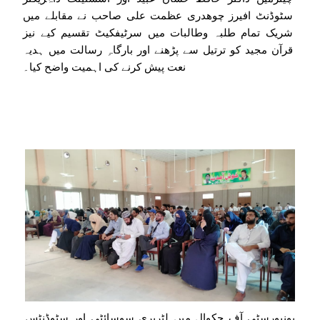
سٹوڈنٹ افیرز چوھدری عظمت علی صاحب نے مقابلے میں
شریک تمام طلبہ وطالبات میں سرٹیفکیٹ تقسیم کیے نیز
قرآن مجید کو ترتیل سے پڑھنے اور بارگاہِ رسالت میں ہدیہ
نعت پیش کرنے کی اہمیت واضح کیا۔
یونیورسٹی آف چکوال میں لٹریری سوسائٹی اور سٹوڈنٹس