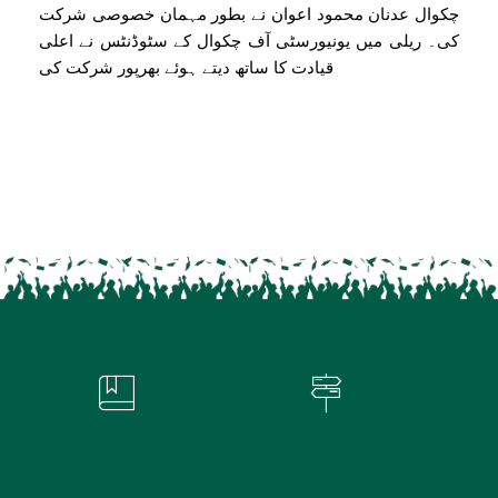
چکوال عدنان محمود اعوان نے بطور مہمان خصوصی شرکت
کی۔ ریلی میں یونیورسٹی آف چکوال کے سٹوڈنٹس نے اعلی
قیادت کا ساتھ دیتے ہوئے بھرپور شرکت کی