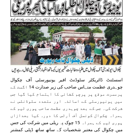
اسسٹنٹ ڈائریکٹر سٹوڈنٹ افیر یونیورسٹی آف چکوال
چوہدری عظمت منہاس صاحب کی زیر صدارت 14 اگست کے
پرمسرت موقع پر پرچم کشائی کا اہتمام کیا گیا جس
میں یونیورسٹی کے اساتذہ اور متعدد سٹوڈنٹس نے
شرکت کی۔ جس کے بعد چوہدری عظمت صاحب پوری ٹیم کے
ہمراہ چکوال کونسل آف آرٹس کا دورہ کیا بعدازاں
پوری ٹیم کے ہمراہ 15 چوک پہ ریلی میں شرکت کی جس
میں چکوال کی معتبر شخصیات کے ساتھ ساتھ ڈپٹی کمشنر